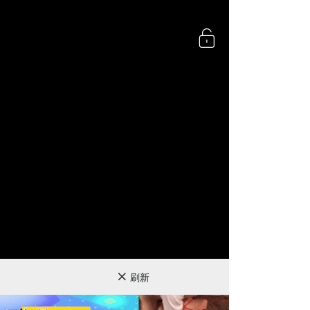
360P
刷新