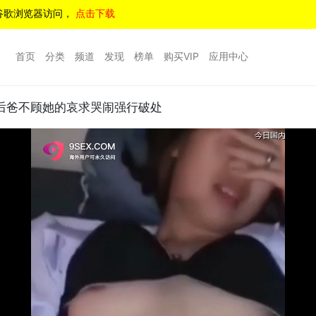
谷歌浏览器访问，
点击下载
首页
分类
频道
发现
榜单
购买VIP
应用中心
后爸不顾她的哀求哭闹强行破处