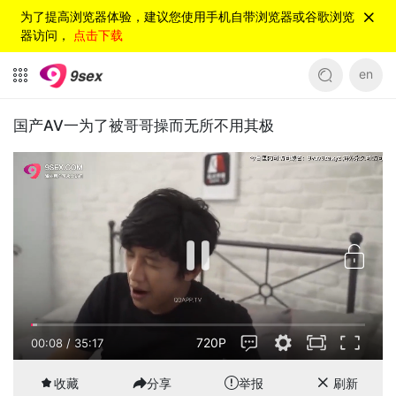
为了提高浏览器体验，建议您使用手机自带浏览器或谷歌浏览
器访问，
点击下载
en
国产AV一为了被哥哥操而无所不用其极
720P
00:08
/
35:17
收藏
分享
举报
刷新