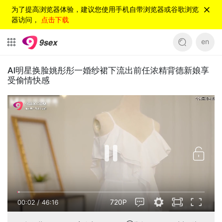
为了提高浏览器体验，建议您使用手机自带浏览器或谷歌浏览
器访问，
点击下载
en
Al明星换脸姚彤彤一婚纱裙下流出前任浓精背德新娘享
受偷情快感
720P
00:02
/
46:16