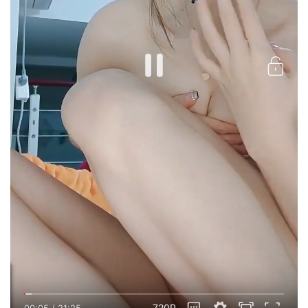
720P
00:05
/
21:25