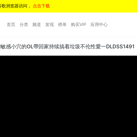
谷歌浏览器访问，
点击下载
首页
分类
频道
发现
榜单
购买VIP
应用中心
感小穴的OL帶回家持续搞着垃圾不伦性愛一DLDSS1491