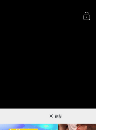
360P
刷新